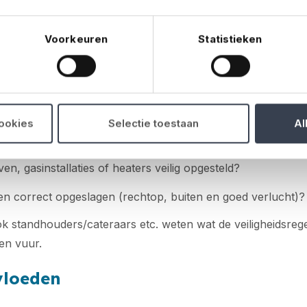
ligheid
Voorkeuren
Statistieken
ussers aanwezig, bereikbaar en gebruiksklaar?
ten en decoratie aan de brandveiligheidsnormen (zoals br
cookies
Selectie toestaan
Al
okverbod waar dat nodig is?
en, gasinstallaties of heaters veilig opgesteld?
sen correct opgeslagen (rechtop, buiten en goed verlucht)?
ok standhouders/cateraars etc. weten wat de veiligheidsrege
en vuur.
vloeden