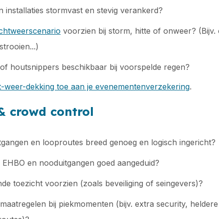
en installaties stormvast en stevig verankerd?
echtweerscenario
voorzien bij storm, hitte of onweer? (Bijv
trooien...)
en of houtsnippers beschikbaar bij voorspelde regen?
t-weer-dekking toe aan je evenementenverzekering
.
& crowd control
uitgangen en looproutes breed genoeg en logisch ingericht?
en, EHBO en nooduitgangen goed aangeduid?
nde toezicht voorzien (zoals beveiliging of seingevers)?
a maatregelen bij piekmomenten (bijv. extra security, helde