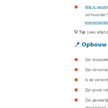
Wie is veran
verhuurder? 
evenemente
💡
Tip
: Lees altijd
📍
Opbouw &
Zijn looppad
Zijn stroomp
Is de verlic
Zijn grote o
Zijn gevaarl
afgesloten?