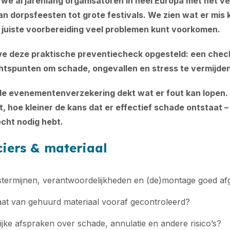
n we al jarenlang organisatoren in heel Europa met het 
n dorpsfeesten tot grote festivals. We zien wat er mis
 juiste voorbereiding veel problemen kunt voorkomen.
 deze praktische preventiecheck opgesteld: een check
tspunten om schade, ongevallen en stress te vermijden
de evenementenverzekering dekt wat er fout kan lopen.
t, hoe kleiner de kans dat er effectief schade ontstaat –
cht nodig hebt.
iers & materiaal
gstermijnen, verantwoordelijkheden en (de)montage goed a
aat van gehuurd materiaal vooraf gecontroleerd?
elijke afspraken over schade, annulatie en andere risico’s?