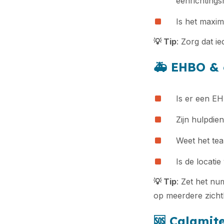
eenrichtings
Is het maxi
💡
Tip
: Zorg dat i
🚑 EHBO & 
Is er een E
Zijn hulpdie
Weet het tea
Is de locati
💡
Tip
: Zet het n
op meerdere zicht
🆘
Calamite