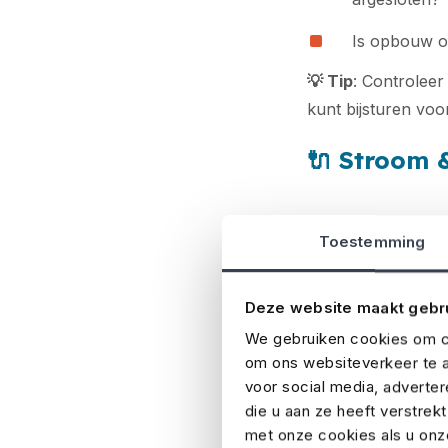
Is opbouw op
💡
Tip
: Controleer 
kunt bijsturen voo
🔌
Stroom &
Is er een ba
Toestemming
Zijn kabels,
wind?
Deze website maakt gebr
Is er toezic
We gebruiken cookies om co
om ons websiteverkeer te a
Zijn aggrega
voor social media, adverte
die u aan ze heeft verstrek
Tip:
Stem vooraf me
met onze cookies als u onze