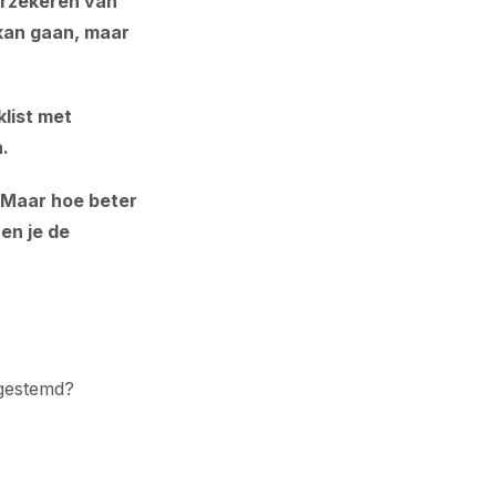
verzekeren van
 kan gaan, maar
list met
.
 Maar hoe beter
 en je de
fgestemd?