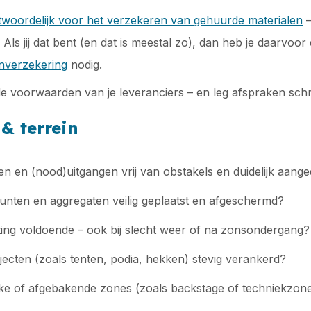
twoordelijk voor het verzekeren van gehuurde materialen
–
Als jij dat bent (en dat is meestal zo), dan heb je daarvoor
nverzekering
nodig.
 de voorwaarden van je leveranciers – en leg afspraken schrif
 terrein
en en (nood)uitgangen vrij van obstakels en duidelijk aange
unten en aggregaten veilig geplaatst en afgeschermd?
hting voldoende – ook bij slecht weer of na zonsondergang?
bjecten (zoals tenten, podia, hekken) stevig verankerd?
ijke of afgebakende zones (zoals backstage of techniekzon