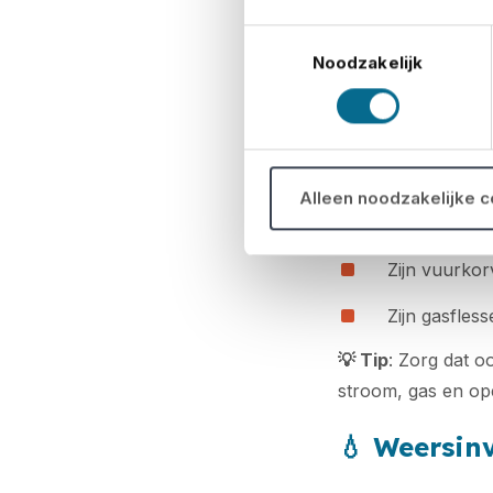
🔥
Brandvei
Toestemmingsselectie
Noodzakelijk
Zijn brandbl
Voldoen ten
materialen)?
Alleen noodzakelijke 
Is er een ro
Zijn vuurkorv
Zijn gasfles
💡
Tip
: Zorg dat o
stroom, gas en op
💧
Weersin