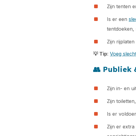
Zijn tenten 
Is er een
sl
tentdoeken, s
Zijn rijplat
💡
Tip
:
Voeg slech
👥
Publiek 
Zijn in- en 
Zijn toilett
Is er voldoe
Zijn er extr