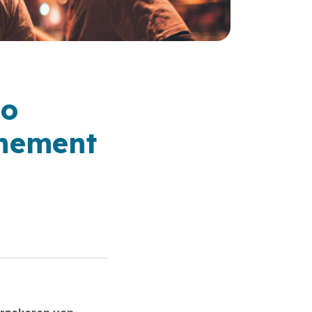
zo
enement