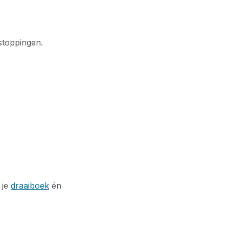
pstoppingen.
 je
draaiboek
én