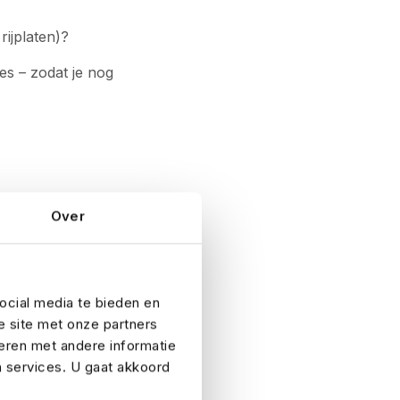
rijplaten)?
ies – zodat je nog
Over
egen regen of
eca)?
ocial media te bieden en
e site met onze partners
?
eren met andere informatie
n services. U gaat akkoord
jk is.