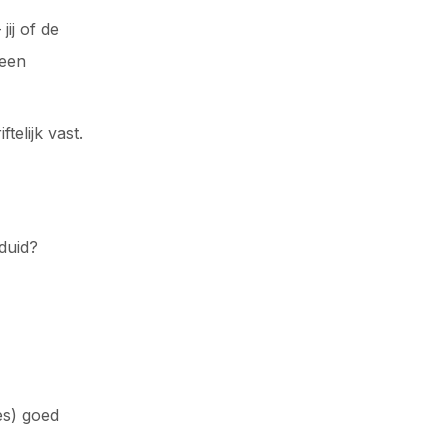
 jij of de
 een
telijk vast.
duid?
es) goed