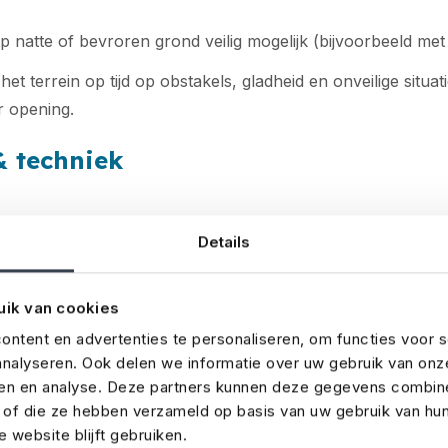
 natte of bevroren grond veilig mogelijk (bijvoorbeeld met 
het terrein op tijd op obstakels, gladheid en onveilige situat
r opening.
 techniek
ck-upplan bij stroomuitval of technische storing?
Details
 stekkers en apparatuur veilig weggewerkt en beschermd t
uik van cookies
ht op het gebruik van apparatuur (zoals licht, geluid of hor
ntent en advertenties te personaliseren, om functies voor s
nalyseren. Ook delen we informatie over uw gebruik van onz
ten en verdeelkasten veilig geplaatst en goed afgeschermd
ren en analyse. Deze partners kunnen deze gegevens combin
t of die ze hebben verzameld op basis van uw gebruik van hu
t technici en leveranciers af wie waarvoor verantwoordeli
 website blijft gebruiken.