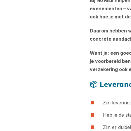
Bij No Risk helpe
evenementen – va
ook hoe je met de
Daarom hebben we
concrete aandach
Want ja: een goe
je voorbereid ben
verzekering ook e
📦
Leveranc
Zijn leverin
Heb je de st
Zijn er duid