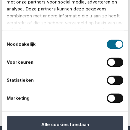
met onze partners voor social media, adverteren en
analyse. Deze partners kunnen deze gegevens
combineren met andere informatie die u aan ze heeft
verstrekt of die ze hebben verzameld op basis van uw
gebruik van hun services. U gaat akkoord met onze
cookies als u onze website blijft gebruiken.
Toestemmingsselectie
Noodzakelijk
Voorkeuren
Ik ga akkoord met de
privacyvoorwaarden
Statistieken
Bericht versturen
Marketing
Alle cookies toestaan