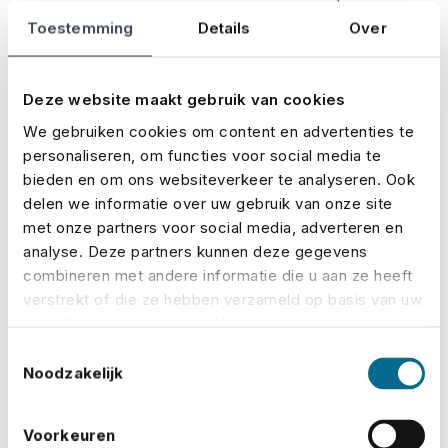
nodig is om tussenpersonen te helpen hun
Toestemming
Details
Over
klanten adequaat te bedienen.
De verzekeringen zijn goed afgestemd op de
Deze website maakt gebruik van cookies
doelgroep, en ze hebben gunstige
We gebruiken cookies om content en advertenties te
voorwaarden.
personaliseren, om functies voor social media te
bieden en om ons websiteverkeer te analyseren. Ook
Makkelijk en snel online premies berekenen,
delen we informatie over uw gebruik van onze site
offertes opvragen en verzekeringen afsluiten.
met onze partners voor social media, adverteren en
We zijn altijd bereikbaar als je hulp of advies
analyse. Deze partners kunnen deze gegevens
combineren met andere informatie die u aan ze heeft
nodig hebt.​​​​​​
verstrekt of die ze hebben verzameld op basis van uw
gebruik van hun services. U gaat akkoord met onze
cookies als u onze website blijft gebruiken.
Neem contact op
Toestemmingsselectie
Noodzakelijk
Voorkeuren