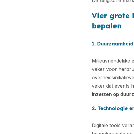
De Belgische markt
Vier grote
bepalen
1. Duurzaamheid
Milieuvriendelijke
vaker voor herbru
overheidsinitiati
vaker dat events 
inzetten op duur
2. Technologie e
Digitale tools ve
bezoekersdata en 