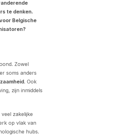
eranderende
rs te denken.
 voor Belgische
anisatoren?
toond. Zowel
m er soms anders
urzaamheid
. Ook
ng, zijn inmiddels
 veel zakelijke
erk op vlak van
hnologische hubs.