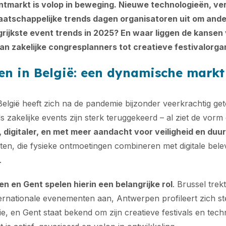
ntmarkt is volop in beweging. Nieuwe technologieën, v
aatschappelijke trends dagen organisatoren uit om ande
grijkste event trends in 2025? En waar liggen de kansen
an zakelijke congresplanners tot creatieve festivalorg
n in België: een dynamische markt
elgië heeft zich na de pandemie bijzonder veerkrachtig ge
als zakelijke events zijn sterk teruggekeerd – al ziet de vor
, digitaler, en met meer aandacht voor veiligheid en du
n, die fysieke ontmoetingen combineren met digitale belevi
.
n en Gent spelen hierin een belangrijke rol
. Brussel trekt
ernationale evenementen aan, Antwerpen profileert zich st
ie, en Gent staat bekend om zijn creatieve festivals en tec