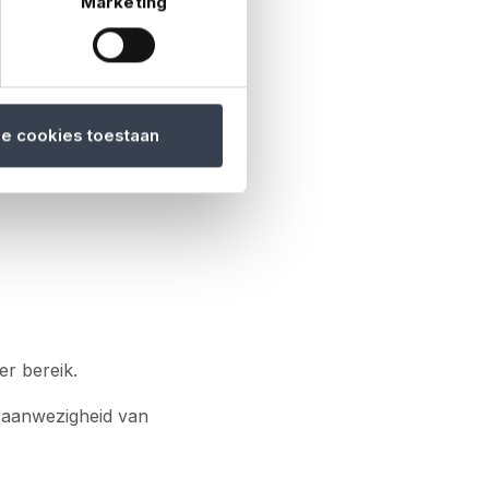
Marketing
tevig onder druk.
en moeten dus
rijzen
.
e investeringen in
le cookies toestaan
er bereik.
e aanwezigheid van