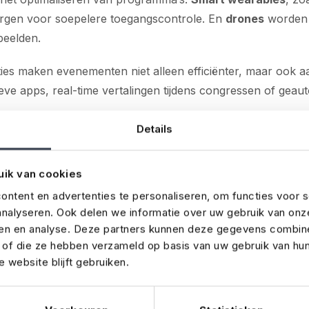
rgen voor soepelere toegangscontrole. En
drones
worden 
beelden.
es maken evenementen niet alleen efficiënter, maar ook aan
eve apps, real-time vertalingen tijdens congressen of geau
Details
eving: regionale verschillen
uik van cookies
geving rond evenementen sterk afhankelijk van de regio (Vl
ntent en advertenties te personaliseren, om functies voor s
ngstrajecten, geluidsnormen en veiligheidsvoorschrift
nalyseren. Ook delen we informatie over uw gebruik van onz
vraagt om nauwkeurige voorbereiding. Een goed begrip van 
ren en analyse. Deze partners kunnen deze gegevens combin
tieel om verrassingen te vermijden.
t of die ze hebben verzameld op basis van uw gebruik van hu
 website blijft gebruiken.
druk dwingt tot slimme keuzes