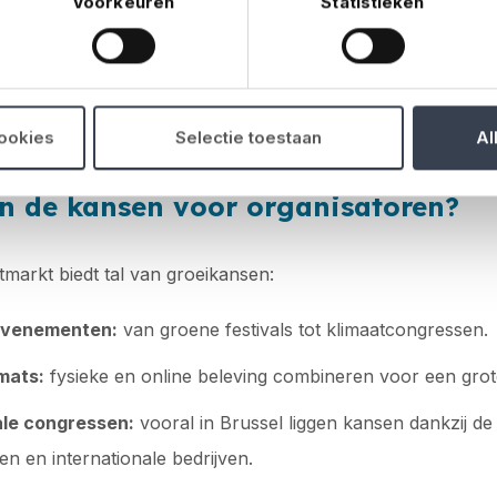
Voorkeuren
Statistieken
 personeel, techniek en beveiliging zetten de budgetten s
ezoekers en opdrachtgevers steeds kritischer. Organisator
ag:
meer waarde bieden, zonder dat de kosten de pan uit 
mme samenwerkingen, efficiënt programmabeheer en gericht
cookies
Selectie toestaan
Al
ht rendeert.
n de kansen voor organisatoren?
markt biedt tal van groeikansen:
evenementen:
van groene festivals tot klimaatcongressen.
mats:
fysieke en online beleving combineren voor een grot
ale congressen:
vooral in Brussel liggen kansen dankzij d
en en internationale bedrijven.