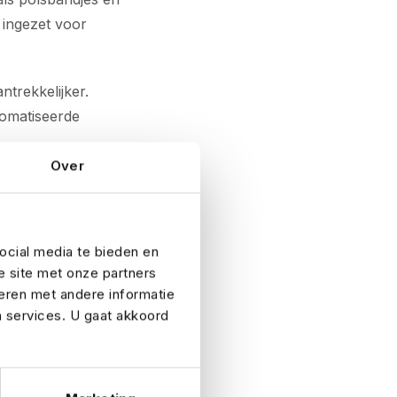
ingezet voor
trekkelijker.
tomatiseerde
Over
aanderen, Wallonië,
ocial media te bieden en
en kunnen sterk
e site met onze partners
de lokale
eren met andere informatie
n services. U gaat akkoord