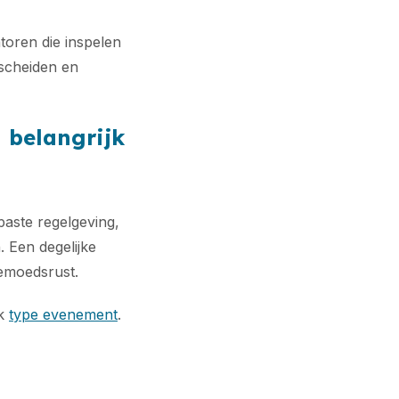
toren die inspelen
rscheiden en
 belangrijk
aste regelgeving,
 Een degelijke
emoedsrust.
lk
type evenement
.