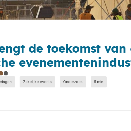
engt de toekomst van
che evenementenindus
eringen
Zakelijke events
Onderzoek
5 min