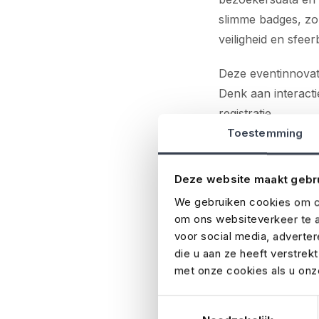
slimme badges, zo
veiligheid en sfeer
Deze eventinnovati
Denk aan interacti
registratie.
Toestemming
3. Wet- en regelg
Deze website maakt gebr
In België is regel
We gebruiken cookies om co
Brussel).
Vergunni
om ons websiteverkeer te a
verschillen
, wat 
voor social media, adverte
wetgeving is essen
die u aan ze heeft verstrek
met onze cookies als u onze
4. Economische 
Toestemmingsselectie