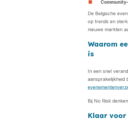
Community-
De Belgische event
op trends en ster
nieuwe markten a
Waarom een
is
In een snel veran
aansprakelijkheid 
evenementenverze
Bij No Risk denke
Klaar voor