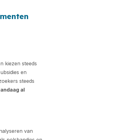
ementen
en kiezen steeds
ubsidies en
zoekers steeds
vandaag al
analyseren van
als polsbandjes en