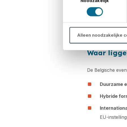
Noodzakelijk
Hogere kosten voor
Tegelijk worden b
creatief aan de sl
Dat vraagt om sli
Alleen noodzakelijke 
technologie die ec
Waar ligge
De Belgische event
Duurzame 
Hybride for
Internation
EU-instelling