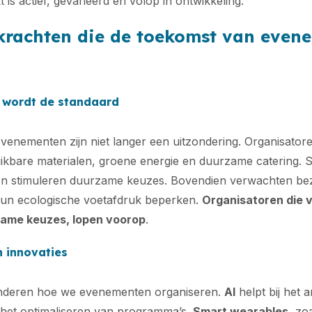
 is actief, gevarieerd en volop in ontwikkeling.
 krachten die de toekomst van even
 wordt de standaard
 evenementen zijn niet langer een uitzondering. Organisator
ikbare materialen, groene energie en duurzame catering. S
even stimuleren duurzame keuzes. Bovendien verwachten be
hun ecologische voetafdruk beperken.
Organisatoren die 
zame keuzes, lopen voorop
.
n innovaties
randeren hoe we evenementen organiseren.
AI
helpt bij het 
het optimaliseren van programma’s.
Smart wearables
, zo