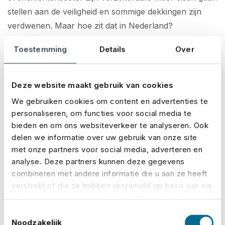
stellen aan de veiligheid en sommige dekkingen zijn
verdwenen. Maar hoe zit dat in Nederland?
Toestemming
Details
Over
Hierover spraken wij met Event Safety Institute, een
onafhankelijk expertisecentrum voor
evenementenveiligheid. Michiel vertelde hen dat de
Deze website maakt gebruik van cookies
eisen die verzekeraars stellen aan de veiligheid van
We gebruiken cookies om content en advertenties te
evenementen in ons land nog beperkt zijn, omdat het
personaliseren, om functies voor social media te
in de Nederlandse evenementenmarkt over het
bieden en om ons websiteverkeer te analyseren. Ook
algemeen zeer professioneel geregeld is. Verzekeraars
delen we informatie over uw gebruik van onze site
stellen geen specifieke eisen, maar wanneer een
met onze partners voor social media, adverteren en
analyse. Deze partners kunnen deze gegevens
veiligheidsplan ondermaats is dan maken zij wel de
combineren met andere informatie die u aan ze heeft
keuze om niet te verzekeren of een hoger eigen risico
verstrekt of die ze hebben verzameld op basis van uw
te rekenen.
gebruik van hun services. U gaat akkoord met onze
cookies als u onze website blijft gebruiken.
Toestemmingsselectie
Lees het hele artikel op de website van Event Safety
Noodzakelijk