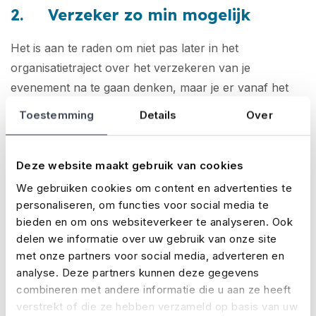
2. Verzeker zo min mogelijk
Het is aan te raden om niet pas later in het
organisatietraject over het verzekeren van je
evenement na te gaan denken, maar je er vanaf het
begin bewust van te zijn. Het moet je doelstelling zijn
Toestemming
Details
Over
om zo min mogelijk te verzekeren (wie wil dat nou
niet). Als je dat in je achterhoofd houdt, kan je vanaf
Deze website maakt gebruik van cookies
het begin veel gerichter gaan kijken naar de risico’s die
er zijn, en die risico’s zoveel mogelijk beperken. De
We gebruiken cookies om content en advertenties te
personaliseren, om functies voor social media te
risico’s die dan overblijven moeten echt verzekerd
bieden en om ons websiteverkeer te analyseren. Ook
worden. Dus die draag je over aan de verzekeraar.
delen we informatie over uw gebruik van onze site
met onze partners voor social media, adverteren en
3. Bepaal wie verantwoordelijk is
analyse. Deze partners kunnen deze gegevens
voor de verzekering
combineren met andere informatie die u aan ze heeft
verstrekt of die ze hebben verzameld op basis van uw
Als een bedrijf een evenement laat organiseren door