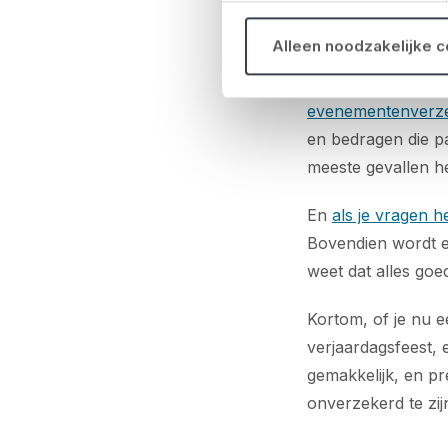
Snel en 
Alleen noodzakelijke 
Bij No Risk begrij
evenementenverze
en bedragen die pa
meeste gevallen he
En
als je vragen h
Bovendien wordt e
weet dat alles goed
Kortom, of je nu e
verjaardagsfeest,
gemakkelijk, en p
onverzekerd te zij