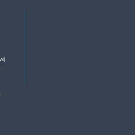
wij
e
n