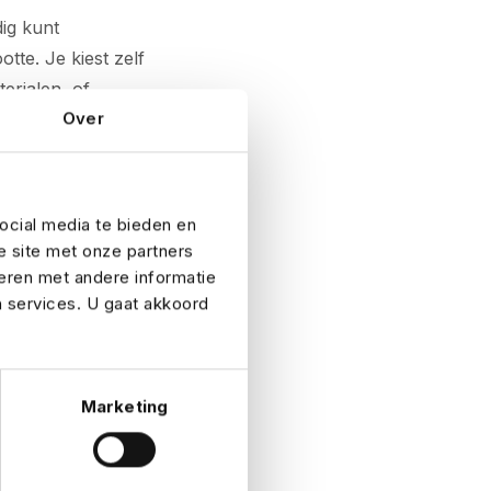
ig kunt
te. Je kiest zelf
erialen, of
Over
s, zonder te
ent,
ocial media te bieden en
e site met onze partners
eren met andere informatie
n services. U gaat akkoord
eert, de mogelijke
mentenverzekering
oef je je geen
Marketing
et laten slagen