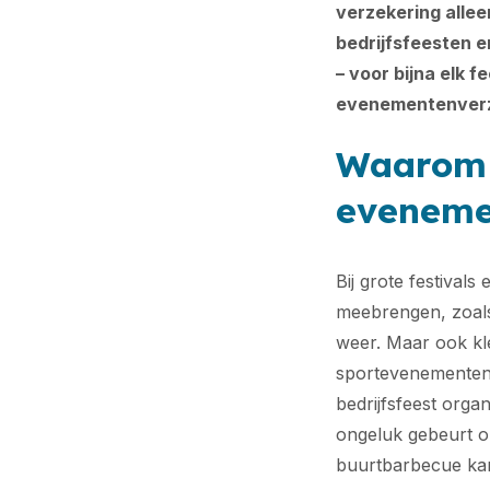
verzekering allee
bedrijfsfeesten 
– voor bijna elk 
evenementenverze
Waarom 
eveneme
Bij grote festival
meebrengen, zoals
weer. Maar ook kle
sportevenementen,
bedrijfsfeest orga
ongeluk gebeurt op
buurtbarbecue kan 