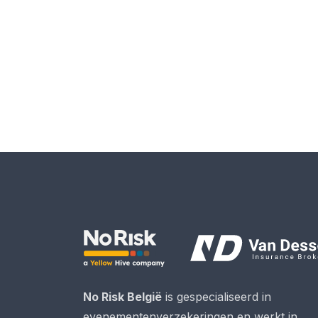
No Risk België
is gespecialiseerd in
evenementenverzekeringen en werkt in