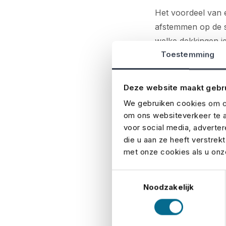
Het voordeel van 
afstemmen op de s
welke dekkingen je
Toestemming
annulering. Zo bes
betalen voor onnod
Deze website maakt gebr
Bescherm
We gebruiken cookies om co
groot of 
om ons websiteverkeer te a
voor social media, adverte
die u aan ze heeft verstrek
Of je nu een bedri
met onze cookies als u onze
risico’s kunnen gr
Toestemmingsselectie
kan je veel groter
Noodzakelijk
zorgen te maken ov
van je evenement.