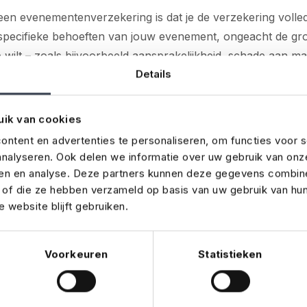
een evenementenverzekering is dat je de verzekering volled
pecifieke behoeften van jouw evenement, ongeacht de groot
 wilt – zoals bijvoorbeeld aansprakelijkheid, schade aan mat
Details
cherm je jouw feest of evenement precies waar dat nodig i
ige extra’s.
uik van cookies
ing voor elk soort evenem
ntent en advertenties te personaliseren, om functies voor s
klein
nalyseren. Ook delen we informatie over uw gebruik van onz
ren en analyse. Deze partners kunnen deze gegevens combin
t of die ze hebben verzameld op basis van uw gebruik van hu
jfsuitje, een verjaardagsfeest of een buurtbarbecue organis
 website blijft gebruiken.
oter zijn dan je denkt. Een kleine investering in een evene
e kosten achteraf besparen. Met een verzekering op maat h
Voorkeuren
Statistieken
er onverwachte situaties en kun je je volledig richten op h