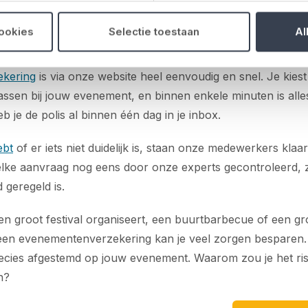
eenvoudig verzekerd via No
cookies
Selectie toestaan
Al
pen we dat je snel en zonder gedoe verzekerd wilt zijn. Het
a
kering
is via onze website heel eenvoudig en snel. Je kiest
ssen bij jouw evenement, en binnen enkele minuten is alles
b je de polis al binnen één dag in je inbox.
ebt
of er iets niet duidelijk is, staan onze medewerkers klaa
lke aanvraag nog eens door onze experts gecontroleerd, z
 geregeld is.
en groot festival organiseert, een buurtbarbecue of een gr
 een evenementenverzekering kan je veel zorgen besparen. 
recies afgestemd op jouw evenement. Waarom zou je het r
n?