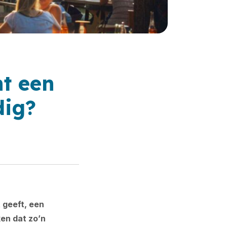
nt een
dig?
 geeft, een
en dat zo’n