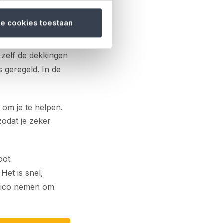
 Risk
le cookies toestaan
fsluiten van een
 zelf de dekkingen
 geregeld. In de
r om je te helpen.
odat je zeker
oot
Het is snel,
isico nemen om