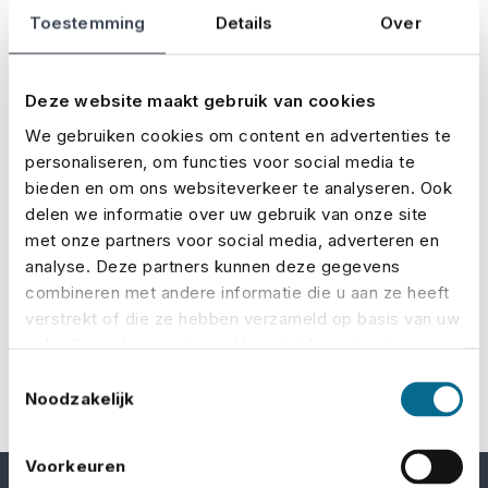
Toestemming
Details
Over
High Profile Events heeft deze week een artikel
gepubliceerd, waarin onze collega Michiel onder
Deze website maakt gebruik van cookies
andere vertelt hoe No Risk evenementenorganisaties
We gebruiken cookies om content en advertenties te
al in een vroeg stadium kan helpen om zich goed voor
personaliseren, om functies voor social media te
te bereiden op dit soort risico’s.
bieden en om ons websiteverkeer te analyseren. Ook
delen we informatie over uw gebruik van onze site
Lees het artikel
op de website van High Profile Events
.
met onze partners voor social media, adverteren en
analyse. Deze partners kunnen deze gegevens
combineren met andere informatie die u aan ze heeft
verstrekt of die ze hebben verzameld op basis van uw
gebruik van hun services. U gaat akkoord met onze
cookies als u onze website blijft gebruiken.
Toestemmingsselectie
Noodzakelijk
Voorkeuren