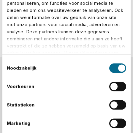
personaliseren, om functies voor social media te
bieden en om ons websiteverkeer te analyseren. Ook
Sluit een evenementenverzekering
delen we informatie over uw gebruik van onze site
af
met onze partners voor social media, adverteren en
analyse. Deze partners kunnen deze gegevens
combineren met andere informatie die u aan ze heeft
verstrekt of die ze hebben verzameld op basis van uw
gebruik van hun services. U gaat akkoord met onze
cookies als u onze website blijft gebruiken.
Toestemmingsselectie
Noodzakelijk
Vraag als tussenpersoon
evenementenverzekeringen
Voorkeuren
aan via No Risk
Statistieken
Ben je tussenpersoon en heb je een
Marketing
evenementenverzekering nodig voor een klant?