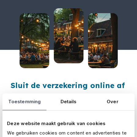
Sluit de verzekering online af
Je kunt op onze website gemakkelijk en snel
Toestemming
Details
Over
berekenen hoeveel het verzekeren van jouw
evenement gaat kosten. Je kunt ook een
Deze website maakt gebruik van cookies
vrijblijvende offerte aanvragen, of de verzekering
We gebruiken cookies om content en advertenties te
meteen afsluiten.