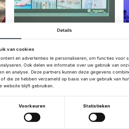
Details
uik van cookies
ntent en advertenties te personaliseren, om functies voor s
nalyseren. Ook delen we informatie over uw gebruik van onz
ren en analyse. Deze partners kunnen deze gegevens combin
3 min
12 jul 2025
t of die ze hebben verzameld op basis van uw gebruik van hu
 website blijft gebruiken.
Zakelijke events in
beweging: trends en
Voorkeuren
Statistieken
kansen
Van kleinschalige meetings tot