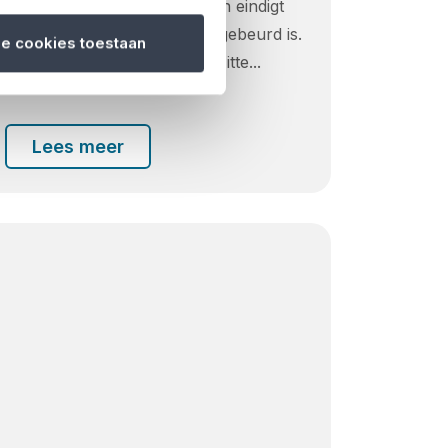
begint met een helder doel en eindigt
pas als de laatste follow-up gebeurd is.
le cookies toestaan
Tussen die twee momenten zitte...
Lees meer