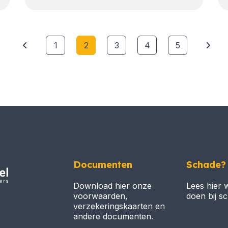
1
2
3
4
5
Documenten
Schade?
Download hier onze
Lees hier 
voorwaarden,
doen bij s
verzekeringskaarten en
andere documenten.