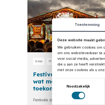
Toestemming
Deze website maakt gebr
We gebruiken cookies om co
om ons websiteverkeer te a
voor social media, adverte
3 min
17 jul 2025
die u aan ze heeft verstrek
met onze cookies als u onze
Festivals in opmars:
wat maakt een event
Toestemmingsselectie
Noodzakelijk
toekomstbestendig?
Festivals zijn niet meer weg te denken