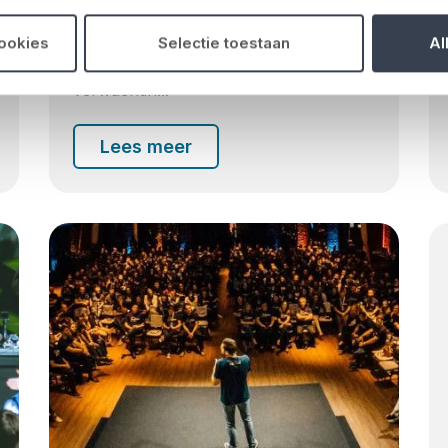
grootschalige congressen: zakelijke
events zijn volop in ontwikkeling.
cookies
Selectie toestaan
Al
Nieuwe technologie, veranderende
verwachtin...
Lees meer