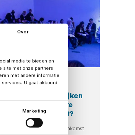
Over
ocial media te bieden en
e site met onze partners
eren met andere informatie
3 min
7 jul 2025
n services. U gaat akkoord
Wat komt erbij kijken
als je een zakelijke
Marketing
bijeenkomst plant?
Een geslaagde zakelijke bijeenkomst