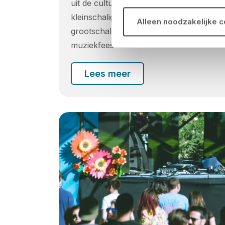
uit de culturele kalender. Van
kleinschalige nichefestivals tot
Alleen noodzakelijke 
grootschalige meerdaagse
muziekfeesten: he...
Lees meer